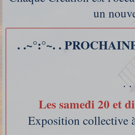
un nouve
. .~°:°~. . PROCHAIN
. .
Les samedi 20 et d
Exposition collecti