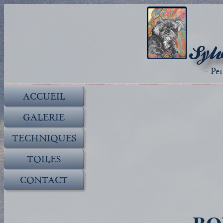
Sylv
- Pe
ACCUEIL
GALERIE
TECHNIQUES
TOILES
CONTACT