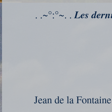
Les derni
. .~°:°~. .
Jean de la Fontaine