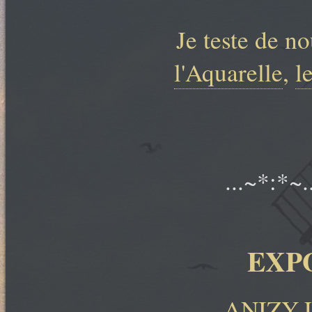
Je teste de n
l'Aquarelle
,
l
...~*:*~.
EXP
ANIZY-