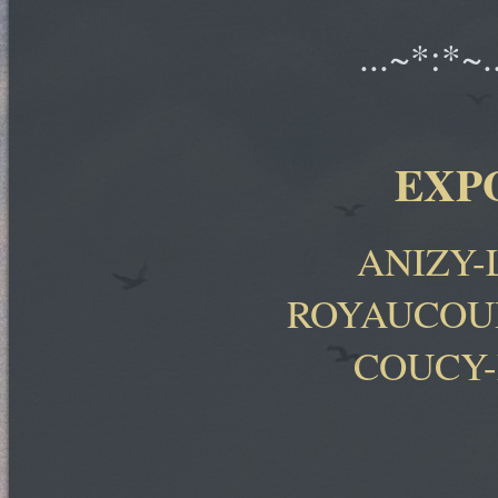
...~*:*~.
EXP
ANIZY-
ROYAUCOUR
COUCY-