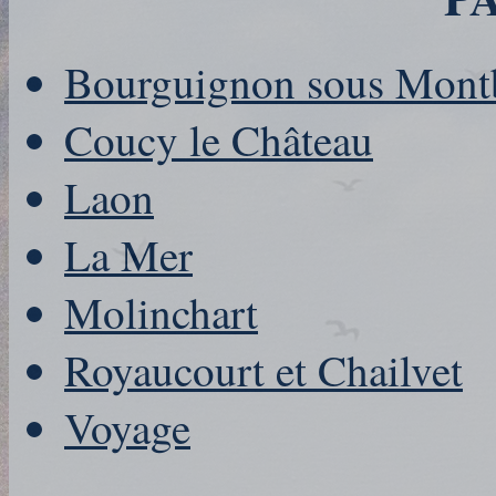
Bourguignon sous Mont
Coucy le Château
Laon
La Mer
Molinchart
Royaucourt et Chailvet
Voyage