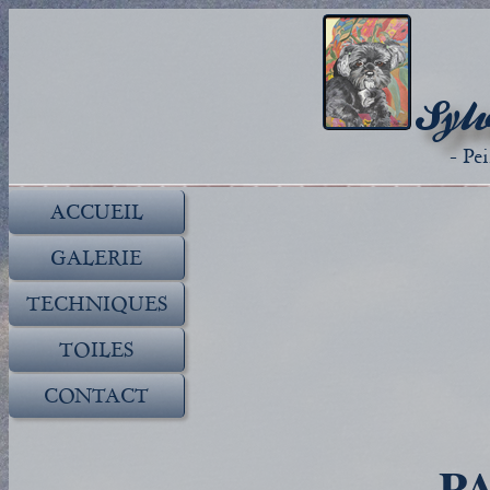
Sylv
- Pe
ACCUEIL
GALERIE
TECHNIQUES
TOILES
CONTACT
P