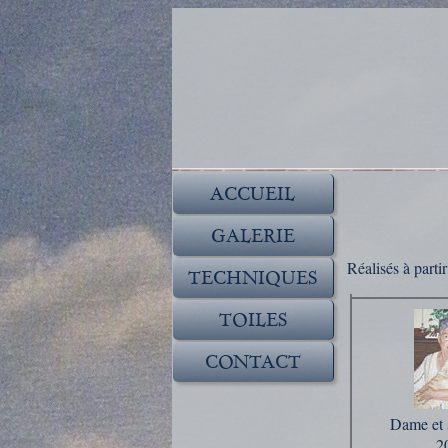
ACCUEIL
GALERIE
Réalisés à parti
TECHNIQUES
TOILES
CONTACT
Dame et 
2