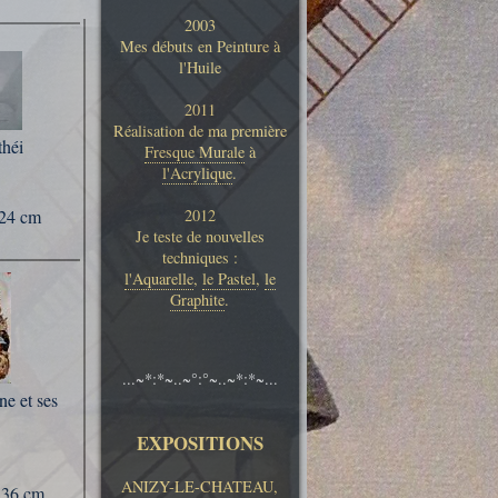
2003
Mes débuts en Peinture à
l'Huile
2011
Réalisation de ma première
théi
Fresque Murale
à
l'Acrylique
.
2012
 24 cm
Je teste de nouvelles
techniques :
l'Aquarelle
,
le Pastel
,
le
Graphite
.
...~*:*~..~°:°~..~*:*~...
ne et ses
EXPOSITIONS
ANIZY-LE-CHATEAU,
 36 cm