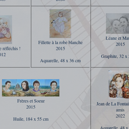
Léane et Ma
Fillette à la robe blanche
2015
e réfléchis !
2015
012
Graphite, 32 x
Aquarelle, 48 x 36 cm
Frères et Soeur
Jean de La Fontai
2015
amis
2022
Huile, 184 x 55 cm
Aquarelle, 48 x