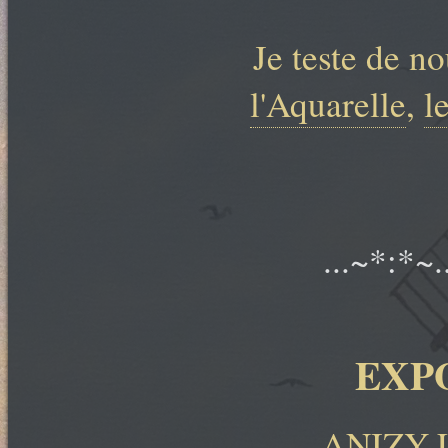
Je teste de n
l'Aquarelle
,
l
...~*:*~.
EXP
ANIZY-