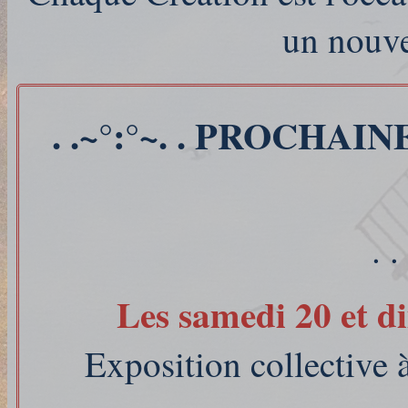
un nouve
. .~°:°~. . PROCHAIN
. .
Les samedi 20 et d
Exposition collecti