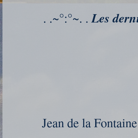
Les derni
. .~°:°~. .
Jean de la Fontaine