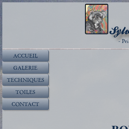
Sylv
- Pe
ACCUEIL
GALERIE
TECHNIQUES
TOILES
CONTACT